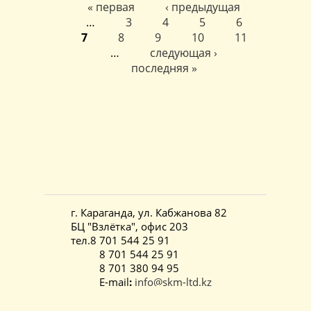
« первая
‹ предыдущая
Страницы
…
3
4
5
6
7
8
9
10
11
…
следующая ›
последняя »
г. Караганда, ул. Кабжанова 82
БЦ "Взлётка", офис 203
тел.8 701 544 25 91
8 701 544 25 91
8 701 380 94 95
E-mail
:
info@skm-ltd.kz
«SKM ltd»
©
2021