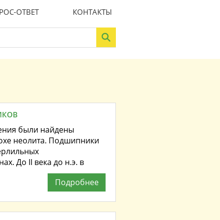
РОС-ОТВЕТ
КОНТАКТЫ
ИКОВ
ения были найдены
похе неолита. Подшипники
ерлильных
. До II века до н.э. в
Подробнее