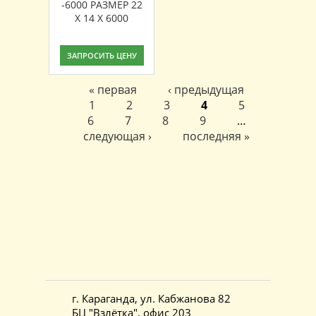
-6000 РАЗМЕР 22
X 14 X 6000
ЗАПРОСИТЬ ЦЕНУ
« первая
‹ предыдущая
Страницы
1
2
3
4
5
6
7
8
9
…
следующая ›
последняя »
г. Караганда, ул. Кабжанова 82
БЦ "Взлётка", офис 203